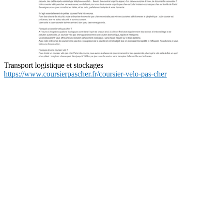
Transport logistique et stockages
https://www.coursierpascher.fr/coursier-velo-pas-cher